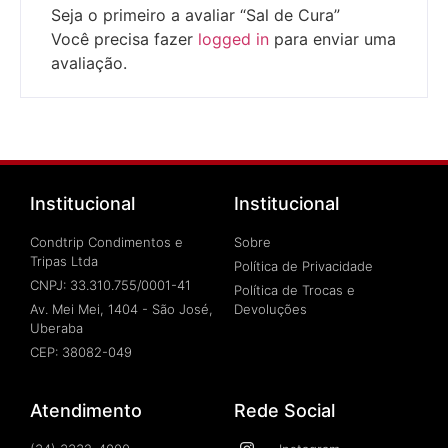
Seja o primeiro a avaliar “Sal de Cura”
Você precisa fazer
logged in
para enviar uma
avaliação.
Institucional
Institucional
Condtrip Condimentos e
Sobre
Tripas Ltda
Política de Privacidade
CNPJ: 33.310.755/0001-41
Política de Trocas e
Av. Mei Mei, 1404 - São José,
Devoluções
Uberaba
CEP: 38082-049
Atendimento
Rede Social