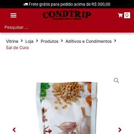
🚛 Frete grátis para pedido acima de R$ 300,00
0
Aditivos e Condimentos
Vitrine
Loja
Produtos
Aditivos e Condimentos
Sal de Cura