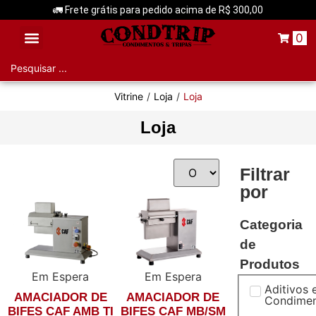
🚛 Frete grátis para pedido acima de R$ 300,00
0
Aditivos e Condimentos
Vitrine
/
Loja
/
Loja
Loja
Filtrar
por
Categoria
de
Produtos
Em Espera
Em Espera
Aditivos 
AMACIADOR DE
AMACIADOR DE
Condime
BIFES CAF AMB TI
BIFES CAF MB/SM