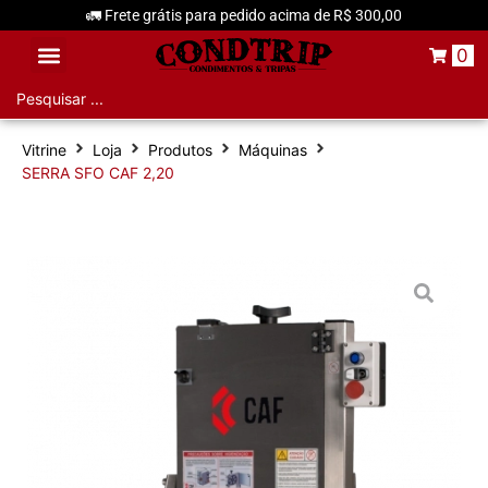
🚛 Frete grátis para pedido acima de R$ 300,00
0
Aditivos e Condimentos
Vitrine
Loja
Produtos
Máquinas
SERRA SFO CAF 2,20