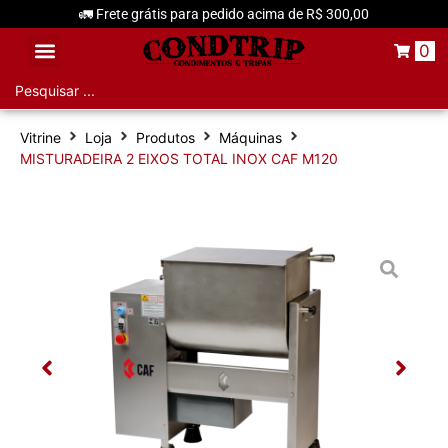
🚛 Frete grátis para pedido acima de R$ 300,00
0
Aditivos e Condimentos
Vitrine
Loja
Produtos
Máquinas
MISTURADEIRA 2 EIXOS TOTAL INOX CAF M120