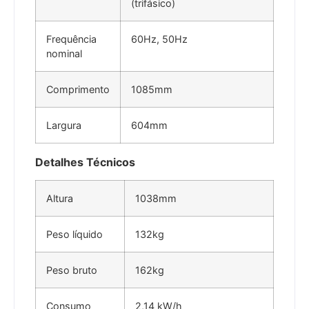
(trifásico)
Frequência
60Hz, 50Hz
nominal
Comprimento
1085mm
Largura
604mm
Detalhes Técnicos
Altura
1038mm
Peso líquido
132kg
Peso bruto
162kg
Consumo
2,14 kW/h